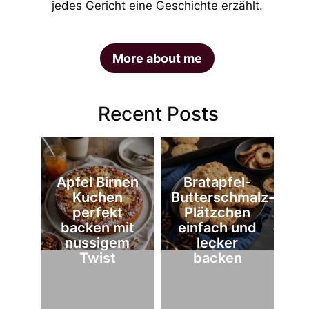
jedes Gericht eine Geschichte erzählt.
More about me
Recent Posts
Apfel Birnen
Bratapfel-
Kuchen
Butterschmalz-
perfekt
Plätzchen
backen mit
einfach und
nussigem
lecker
Twist
backen