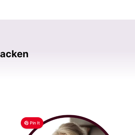
backen
Pin It