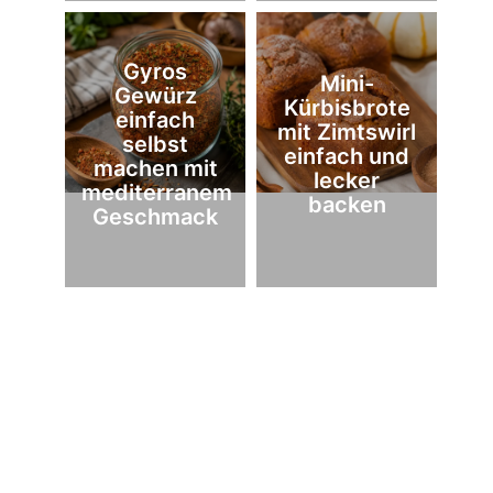
Gyros
Mini-
Gewürz
Kürbisbrote
einfach
mit Zimtswirl
selbst
einfach und
machen mit
lecker
mediterranem
backen
Geschmack