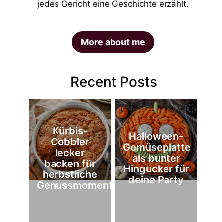
jedes Gericht eine Geschichte erzählt.
More about me
Recent Posts
Kürbis-
Halloween-
Cobbler
Gemüseplatte
lecker
als bunter
backen für
Hingucker für
herbstliche
deine Party
Genussmomente