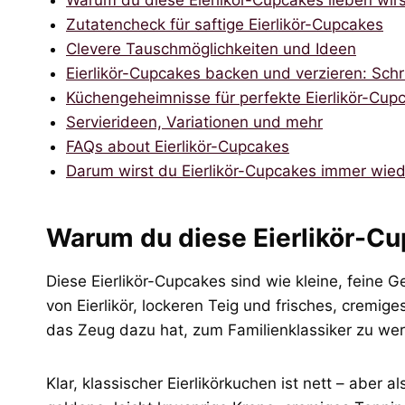
Warum du diese Eierlikör-Cupcakes lieben wirs
Zutatencheck für saftige Eierlikör-Cupcakes
Clevere Tauschmöglichkeiten und Ideen
Eierlikör-Cupcakes backen und verzieren: Schrit
Küchengeheimnisse für perfekte Eierlikör-Cup
Servierideen, Variationen und mehr
FAQs about Eierlikör-Cupcakes
Darum wirst du Eierlikör-Cupcakes immer wie
Warum du diese Eierlikör-Cu
Diese Eierlikör-Cupcakes sind wie kleine, feine
von Eierlikör, lockeren Teig und frisches, cremig
das Zeug dazu hat, zum Familienklassiker zu we
Klar, klassischer Eierlikörkuchen ist nett – aber a