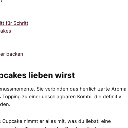
t
t für Schritt
cakes
der backen
pcakes lieben wirst
 Genussmomente. Sie verbinden das herrlich zarte Aroma
es Topping zu einer unschlagbaren Kombi, die definitiv
rden.
ls Cupcake nimmt er alles mit, was du liebst: eine