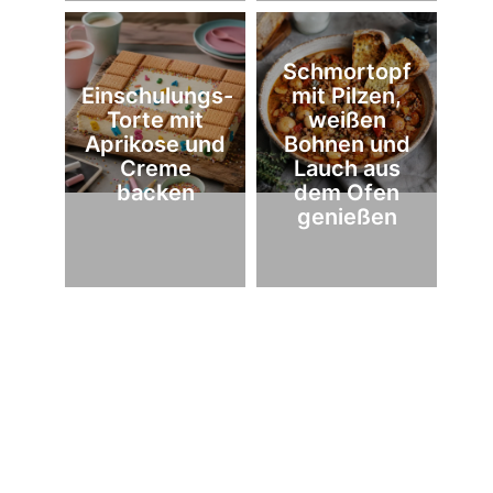
Schmortopf
Einschulungs-
mit Pilzen,
Torte mit
weißen
Aprikose und
Bohnen und
Creme
Lauch aus
backen
dem Ofen
genießen