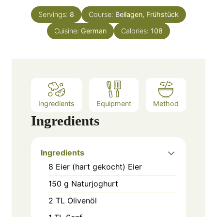
t
n
e
Servings:
8
Course:
Beilagen, Frühstück
u
s
Cuisine:
German
t
Calories:
108
e
s
Ingredients
Equipment
Method
Ingredients
Ingredients
8
Eier (hart gekocht)
Eier
150
g
Naturjoghurt
2
TL
Olivenöl