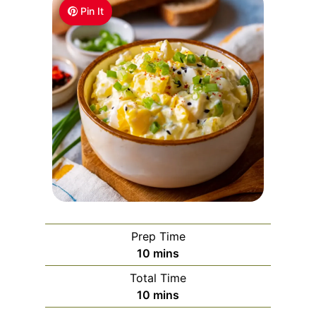
Pin It
Prep Time
m
10
mins
i
Total Time
n
m
10
mins
u
i