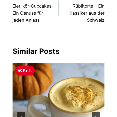
Eierlikör-Cupcakes:
Rüblitorte – Ein
navigation
Ein Genuss für
Klassiker aus der
jeden Anlass
Schweiz
Similar Posts
Pin It