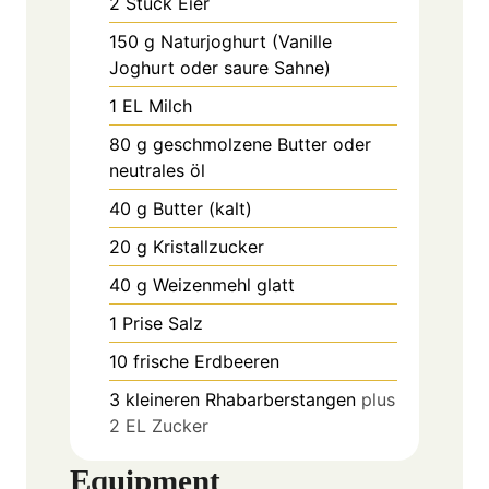
2
Stück
Eier
150
g
Naturjoghurt (Vanille
Joghurt oder saure Sahne)
1
EL
Milch
80
g
geschmolzene Butter oder
neutrales öl
40
g
Butter (kalt)
20
g
Kristallzucker
40
g
Weizenmehl glatt
1
Prise
Salz
10
frische
Erdbeeren
3
kleineren
Rhabarberstangen
plus
2 EL Zucker
Equipment