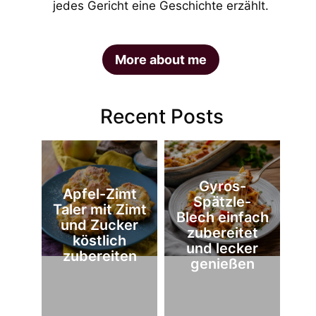
jedes Gericht eine Geschichte erzählt.
More about me
Recent Posts
Gyros-
Apfel-Zimt
Spätzle-
Taler mit Zimt
Blech einfach
und Zucker
zubereitet
köstlich
und lecker
zubereiten
genießen