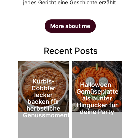
jedes Gericht eine Geschichte erzählt.
More about me
Recent Posts
Kürbis-
Halloween-
Cobbler
Gemüseplatte
lecker
als bunter
backen für
Hingucker für
herbstliche
deine Party
Genussmomente