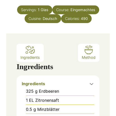
i
s
t
n
e
Servings:
1
Glas
Course:
Eingemachtes
u
s
Cuisine:
Deutsch
t
Calories:
490
e
s
Ingredients
Method
Ingredients
Ingredients
325
g
Erdbeeren
1
EL
Zitronensaft
0.5
g
Minzblätter