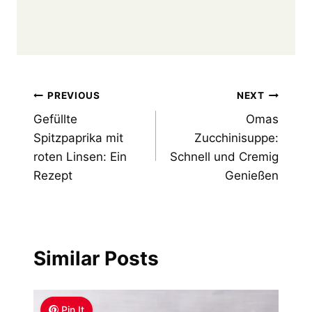
Post
PREVIOUS
NEXT
Gefüllte
Omas
navigation
Spitzpaprika mit
Zucchinisuppe:
roten Linsen: Ein
Schnell und Cremig
Rezept
Genießen
Similar Posts
Pin It