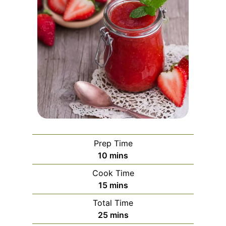
Prep Time
m
10
mins
i
Cook Time
n
m
15
mins
u
i
Total Time
t
n
m
25
mins
e
u