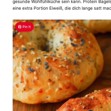
gesunde Wohlfühlküche sein kann. Protein Bagels s
eine extra Portion Eiweiß, die dich lange satt
Pin It