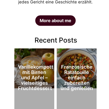
jedes Gericht eine Geschichte erzählt.
More about me
Recent Posts
Vanillekompott
Französische
mit Birnen
Ratatouille
und Apfel –
einfach
vielseitiges
zubereiten
Fruchtdessert
und genießen