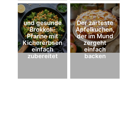
und gesunde
Der zarteste
Brokkoli-
Apfelkuchen,
Pfanne mit
der im Mund
Kichererbsen
zergeht
einfach
einfach
zubereitet
backen