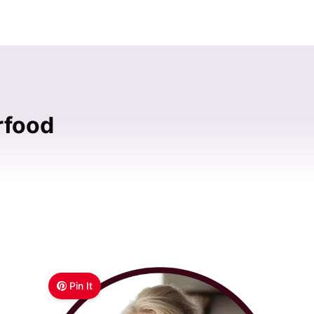
rfood
Pin It