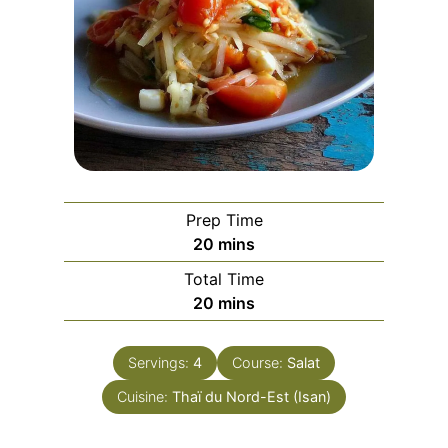
Prep Time
m
20
mins
i
Total Time
n
m
20
mins
u
i
t
n
e
Servings:
4
Course:
Salat
u
s
Cuisine:
Thaï du Nord-Est (Isan)
t
e
s