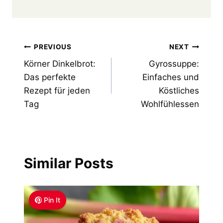
Post
PREVIOUS
NEXT
Körner Dinkelbrot:
Gyrossuppe:
navigation
Das perfekte
Einfaches und
Rezept für jeden
Köstliches
Tag
Wohlfühlessen
Similar Posts
Pin It