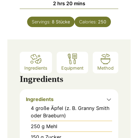
h
m
2
hrs
20
mins
e
u
o
i
s
t
u
n
e
Servings:
8
Stücke
Calories:
250
r
u
s
s
t
e
s
Ingredients
Equipment
Method
Ingredients
Ingredients
4
große
Äpfel (z. B. Granny Smith
oder Braeburn)
250
g
Mehl
150
g
Zucker