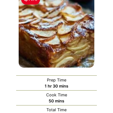
Prep Time
h
m
1
hr
30
mins
o
i
Cook Time
u
n
m
50
mins
r
u
i
Total Time
t
n