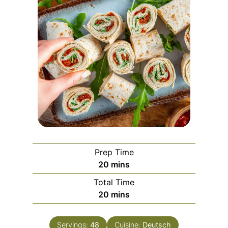
Prep Time
m
20
mins
i
Total Time
n
m
20
mins
u
i
t
n
e
Servings:
48
Cuisine:
Deutsch