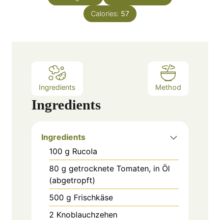
u
s
Calories:
t
57
e
s
Ingredients
Method
Ingredients
Ingredients
100
g
Rucola
80
g
getrocknete Tomaten, in Öl
(abgetropft)
500
g
Frischkäse
2
Knoblauchzehen