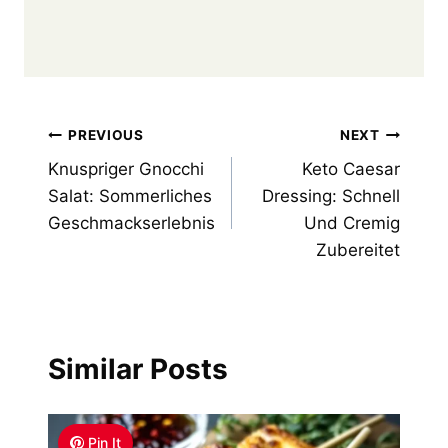
Post
PREVIOUS
NEXT
Knuspriger Gnocchi
Keto Caesar
navigation
Salat: Sommerliches
Dressing: Schnell
Geschmackserlebnis
Und Cremig
Zubereitet
Similar Posts
Pin It