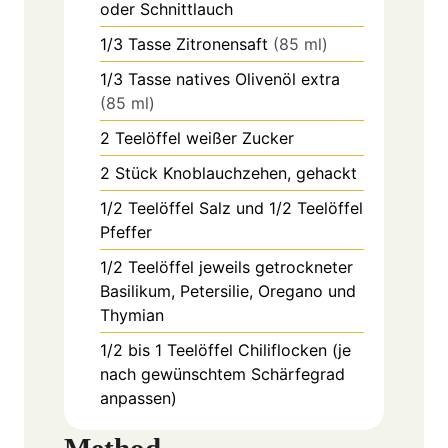
oder Schnittlauch
1/3
Tasse
Zitronensaft
(85 ml)
1/3
Tasse
natives Olivenöl extra
(85 ml)
2
Teelöffel
weißer Zucker
2
Stück
Knoblauchzehen, gehackt
1/2
Teelöffel
Salz und 1/2 Teelöffel
Pfeffer
1/2
Teelöffel
jeweils getrockneter
Basilikum, Petersilie, Oregano und
Thymian
1/2 bis 1
Teelöffel
Chiliflocken (je
nach gewünschtem Schärfegrad
anpassen)