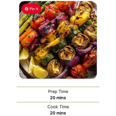
Pin It
Prep Time
m
20
mins
i
Cook Time
n
m
20
mins
u