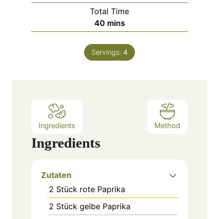
i
Total Time
t
n
m
40
mins
e
u
i
s
t
n
e
Servings:
4
u
s
t
e
s
Ingredients
Method
Ingredients
Zutaten
2
Stück
rote Paprika
2
Stück
gelbe Paprika