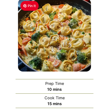
Pin It
Prep Time
m
10
mins
i
Cook Time
n
m
15
mins
u