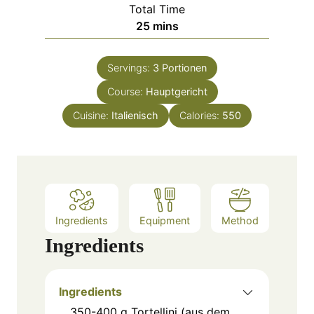
i
Total Time
t
n
m
25
mins
e
u
i
s
t
n
e
Servings:
3
Portionen
u
s
Course:
Hauptgericht
t
e
Cuisine:
Italienisch
Calories:
550
s
Ingredients
Equipment
Method
Ingredients
Ingredients
350-400
g
Tortellini (aus dem