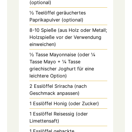
(optional)
½
Teelöffel
geräuchertes
Paprikapulver (optional)
8-10
Spieße (aus Holz oder Metall;
Holzspieße vor der Verwendung
einweichen)
½
Tasse
Mayonnaise (oder ¼
Tasse Mayo + ¼ Tasse
griechischer Joghurt für eine
leichtere Option)
2
Esslöffel
Sriracha (nach
Geschmack anpassen)
1
Esslöffel
Honig (oder Zucker)
1
Esslöffel
Reisessig (oder
Limettensaft)
1
Esslöffel
gehackte