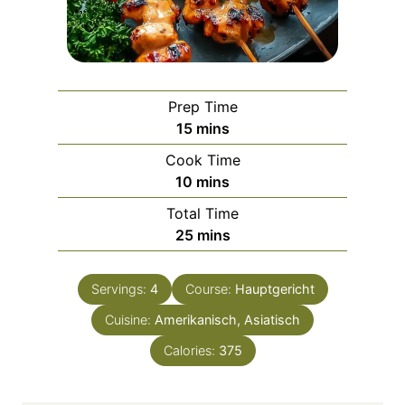
Prep Time
m
15
mins
i
Cook Time
n
m
10
mins
u
i
Total Time
t
n
m
25
mins
e
u
i
s
t
n
e
Servings:
4
Course:
Hauptgericht
u
s
Cuisine:
Amerikanisch, Asiatisch
t
e
Calories:
375
s