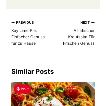
Post
PREVIOUS
NEXT
Key Lime Pie:
Asiatischer
navigation
Einfacher Genuss
Krautsalat Für
für zu Hause
Frischen Genuss
Similar Posts
Pin It