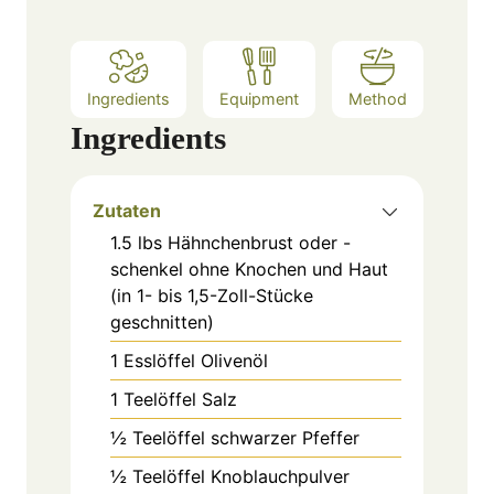
Ingredients
Equipment
Method
Ingredients
Zutaten
1.5
lbs
Hähnchenbrust oder -
schenkel ohne Knochen und Haut
(in 1- bis 1,5-Zoll-Stücke
geschnitten)
1
Esslöffel
Olivenöl
1
Teelöffel
Salz
½
Teelöffel
schwarzer Pfeffer
½
Teelöffel
Knoblauchpulver