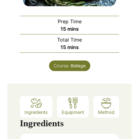
Prep Time
m
15
mins
i
Total Time
n
m
15
mins
u
i
t
n
e
Course:
Beilage
u
s
t
e
s
Ingredients
Equipment
Method
Ingredients