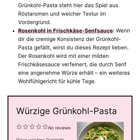
Grünkohl-Pasta steht hier das Spiel aus
Röstaromen und weicher Textur im
Vordergrund.
Rosenkohl in Frischkäse-Senfsauce
: Wenn
dir die cremige Konsistenz der Grünkohl-
Pasta gefällt, wirst du dieses Rezept lieben.
Der Rosenkohl wird mit einer milden
Frischkäsesauce verfeinert, die durch Senf
eine angenehme Würze erhält – ein weiteres
Wohlfühlgericht für kühle Tage.
Würzige Grünkohl-Pasta
1
2
3
4
5
No reviews
S
S
S
S
S