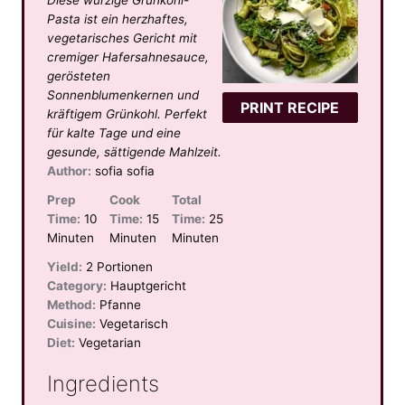
Diese würzige Grünkohl-
t
t
t
t
t
Pasta ist ein herzhaftes,
a
a
a
a
a
vegetarisches Gericht mit
cremiger Hafersahnesauce,
r
r
r
r
r
gerösteten
s
s
s
s
Sonnenblumenkernen und
PRINT RECIPE
kräftigem Grünkohl. Perfekt
für kalte Tage und eine
gesunde, sättigende Mahlzeit.
Author:
sofia sofia
Prep
Cook
Total
Time:
10
Time:
15
Time:
25
Minuten
Minuten
Minuten
Yield:
2 Portionen
Category:
Hauptgericht
Method:
Pfanne
Cuisine:
Vegetarisch
Diet:
Vegetarian
Ingredients