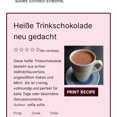
süßes Schoko-Erlebnis.
Heiße Trinkschokolade
neu gedacht
1
2
3
4
5
No reviews
S
S
S
S
S
Diese heiße Trinkschokolade
t
t
t
t
t
besteht aus echter
a
a
a
a
a
Vollmilchkuvertüre,
ungesüßtem Kakao und
r
r
r
r
r
Milch. Sie ist cremig,
s
s
s
s
vollmundig und perfekt für
PRINT RECIPE
kalte Tage oder besondere
Genussmomente.
Author:
sofia sofia
Prep
Cook
Total