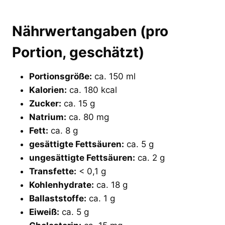
Nährwertangaben (pro
Portion, geschätzt)
Portionsgröße:
ca. 150 ml
Kalorien:
ca. 180 kcal
Zucker:
ca. 15 g
Natrium:
ca. 80 mg
Fett:
ca. 8 g
gesättigte Fettsäuren:
ca. 5 g
ungesättigte Fettsäuren:
ca. 2 g
Transfette:
< 0,1 g
Kohlenhydrate:
ca. 18 g
Ballaststoffe:
ca. 1 g
Eiweiß:
ca. 5 g