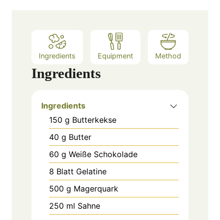
s
Ingredients
Equipment
Method
Ingredients
Ingredients
150
g
Butterkekse
40
g
Butter
60
g
Weiße Schokolade
8
Blatt
Gelatine
500
g
Magerquark
250
ml
Sahne