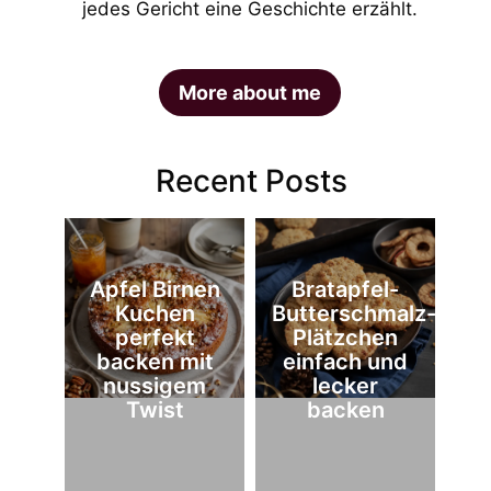
jedes Gericht eine Geschichte erzählt.
More about me
Recent Posts
Apfel Birnen
Bratapfel-
Kuchen
Butterschmalz-
perfekt
Plätzchen
backen mit
einfach und
nussigem
lecker
Twist
backen