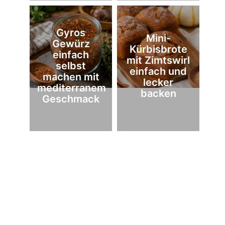
Gyros
Mini-
Gewürz
Kürbisbrote
einfach
mit Zimtswirl
selbst
einfach und
machen mit
lecker
mediterranem
backen
Geschmack