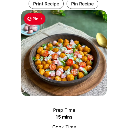
Print Recipe
Pin Recipe
Pin It
Prep Time
m
15
mins
i
Cook Time