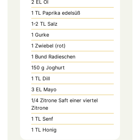
2
EL
Öl
1
TL
Paprika edelsüß
1-2
TL
Salz
1
Gurke
1
Zwiebel (rot)
1
Bund
Radieschen
150
g
Joghurt
1
TL
Dill
3
EL
Mayo
1/4
Zitrone
Saft einer viertel
Zitrone
1
TL
Senf
1
TL
Honig