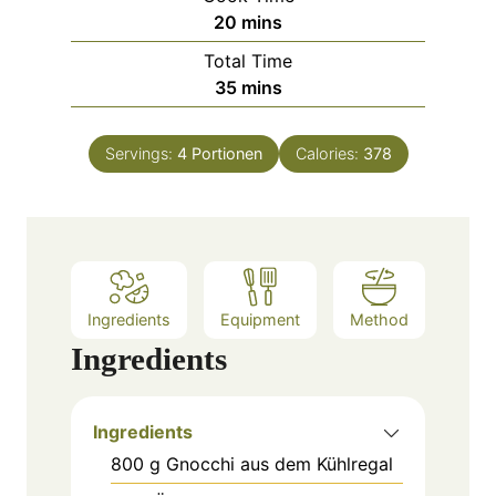
n
m
20
mins
u
i
Total Time
t
n
m
35
mins
e
u
i
s
t
n
e
Servings:
4
Portionen
Calories:
378
u
s
t
e
s
Ingredients
Equipment
Method
Ingredients
Ingredients
800
g
Gnocchi aus dem Kühlregal