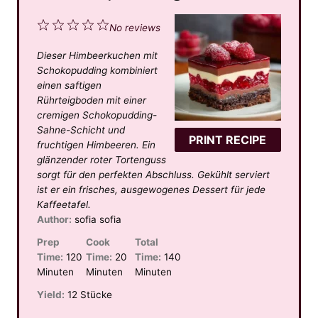
1
2
3
4
5
No reviews
S
S
S
S
S
Dieser Himbeerkuchen mit
t
t
t
t
t
Schokopudding kombiniert
a
a
a
a
a
einen saftigen
Rührteigboden mit einer
r
r
r
r
r
cremigen Schokopudding-
s
s
s
s
Sahne-Schicht und
PRINT RECIPE
fruchtigen Himbeeren. Ein
glänzender roter Tortenguss
sorgt für den perfekten Abschluss. Gekühlt serviert
ist er ein frisches, ausgewogenes Dessert für jede
Kaffeetafel.
Author:
sofia sofia
Prep
Cook
Total
Time:
120
Time:
20
Time:
140
Minuten
Minuten
Minuten
Yield:
12 Stücke