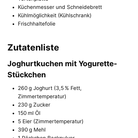
Küchenmesser und Schneidebrett
Kühlmöglichkeit (Kühlschrank)
Frischhaltefolie
Zutatenliste
Joghurtkuchen
mit Yogurette-
Stückchen
260 g Joghurt (3,5 % Fett,
Zimmertemperatur)
230 g Zucker
150 ml Öl
5 Eier (Zimmertemperatur)
390 g Mehl
1 Päckchen Backpulver