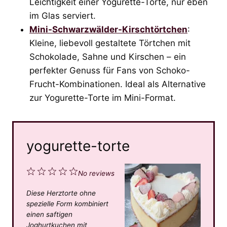
Leichtigkeit einer Yogurette-Torte, nur eben
im Glas serviert.
Mini-Schwarzwälder-Kirschtörtchen
:
Kleine, liebevoll gestaltete Törtchen mit
Schokolade, Sahne und Kirschen – ein
perfekter Genuss für Fans von Schoko-
Frucht-Kombinationen. Ideal als Alternative
zur Yogurette-Torte im Mini-Format.
yogurette-torte
1
2
3
4
5
No reviews
S
S
S
S
S
Diese Herztorte ohne
t
t
t
t
t
spezielle Form kombiniert
a
a
a
a
a
einen saftigen
Joghurtkuchen mit