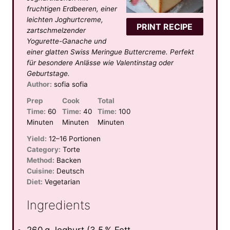
r
r
r
r
r
fruchtigen Erdbeeren, einer
s
s
s
s
leichten Joghurtcreme,
PRINT RECIPE
zartschmelzender
Yogurette-Ganache und
einer glatten Swiss Meringue Buttercreme. Perfekt
für besondere Anlässe wie Valentinstag oder
Geburtstage.
Author:
sofia sofia
Prep
Cook
Total
Time:
60
Time:
40
Time:
100
Minuten
Minuten
Minuten
Yield:
12–16 Portionen
Category:
Torte
Method:
Backen
Cuisine:
Deutsch
Diet:
Vegetarian
Ingredients
260 g Joghurt (3,5 % Fett,