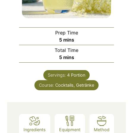
Prep Time
m
5
mins
i
Total Time
n
m
5
mins
u
i
t
n
e
Servings:
4
Portion
u
s
Course:
Cocktails, Getränke
t
e
s
Ingredients
Equipment
Method