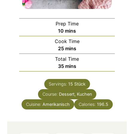
Prep Time
m
10
mins
i
Cook Time
n
m
25
mins
u
i
Total Time
t
n
m
35
mins
e
u
i
s
t
n
e
Servings:
15
Stück
u
s
Course:
Dessert, Kuchen
t
e
Cuisine:
Amerikanisch
Calories:
196.5
s