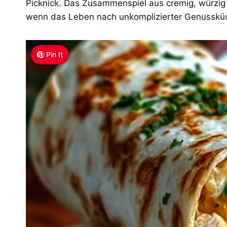
Picknick. Das Zusammenspiel aus cremig, würzig 
wenn das Leben nach unkomplizierter Genussküc
Pin It