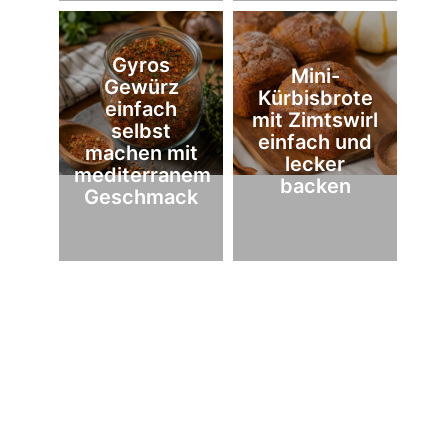
Gyros
Mini-
Gewürz
Kürbisbrote
einfach
mit Zimtswirl
selbst
einfach und
machen mit
lecker
mediterranem
backen
Geschmack