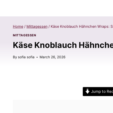
Home
/
Mittagessen
/
Käse Knoblauch Hähnchen Wraps: Sc
MITTAGESSEN
Käse Knoblauch Hähnchen
By
sofia sofia
March 26, 2026
Jump to Re