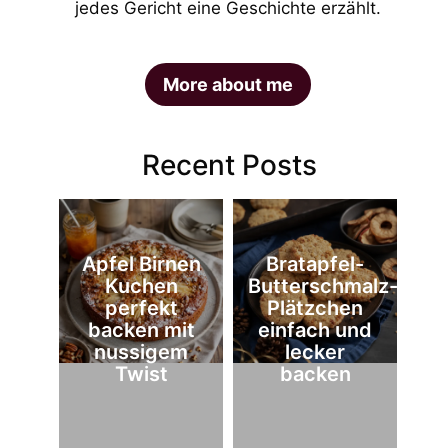
jedes Gericht eine Geschichte erzählt.
More about me
Recent Posts
Apfel Birnen
Bratapfel-
Kuchen
Butterschmalz-
perfekt
Plätzchen
backen mit
einfach und
nussigem
lecker
Twist
backen