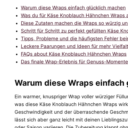
Warum diese Wraps einfach glücklich machen
Was du für Käse Knoblauch Hähnchen Wraps 
Diese Zutaten machen die Wraps so würzig un
Schritt für Schritt zu perfekt gefüllten Käse
Tipps, Probleme und die häufigsten Fehler be
Leckere Paarungen und Ideen für mehr Vielfal
FAQs about Käse Knoblauch Hähnchen Wraps
Das finale Wrap-Erlebnis für Genuss-Momente
Warum diese Wraps einfach 
Ein warmer, knuspriger Wrap voller würziger Füllu
was diese Käse Knoblauch Hähnchen Wraps wirklic
Geschwindigkeit und der überraschende Geschm
lässt sich aber ganz leicht mit deinen Lieblings
oder Saison variieren. Die Zubereitung klappt o