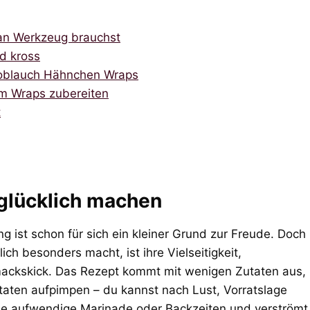
an Werkzeug brauchst
d kross
 Knoblauch Hähnchen Wraps
im Wraps zubereiten
t
glücklich machen
ng ist schon für sich ein kleiner Grund zur Freude. Doch
h besonders macht, ist ihre Vielseitigkeit,
ackskick. Das Rezept kommt mit wenigen Zutaten aus,
zutaten aufpimpen – du kannst nach Lust, Vorratslage
hne aufwendige Marinade oder Backzeiten und verströmt