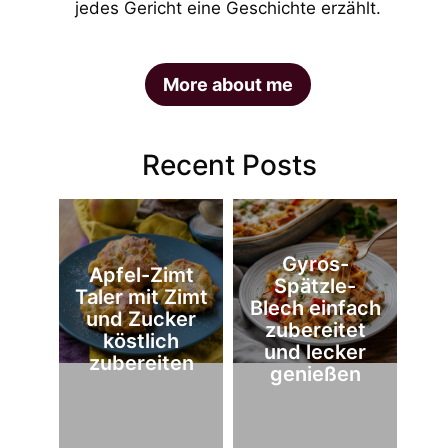
jedes Gericht eine Geschichte erzählt.
More about me
Recent Posts
Gyros-
Apfel-Zimt
Spätzle-
Taler mit Zimt
Blech einfach
und Zucker
zubereitet
köstlich
und lecker
zubereiten
genießen