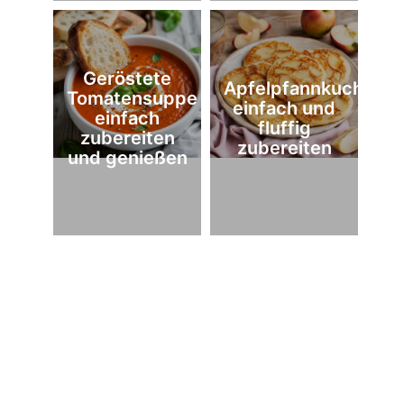
Geröstete
Apfelpfannkuchen
Tomatensuppe
einfach und
einfach
fluffig
zubereiten
zubereiten
und genießen