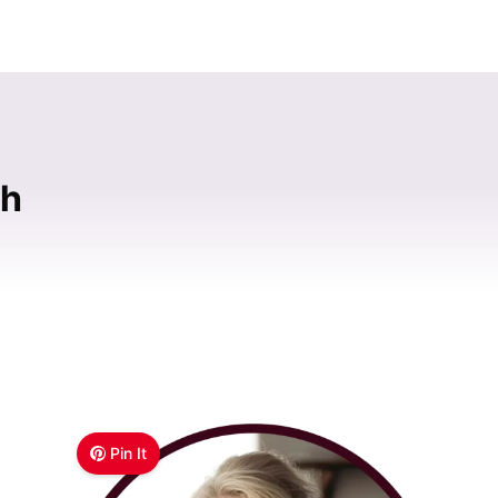
ch
Pin It