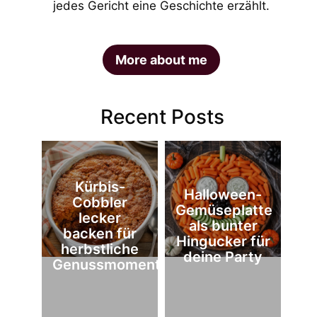
jedes Gericht eine Geschichte erzählt.
More about me
Recent Posts
Kürbis-
Halloween-
Cobbler
Gemüseplatte
lecker
als bunter
backen für
Hingucker für
herbstliche
deine Party
Genussmomente