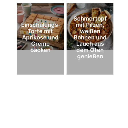
Schmortopf
Einschulungs-
mit Pilzen,
Torte mit
weißen
Aprikose und
Bohnen und
Creme
Lauch aus
backen
dem Ofen
genießen