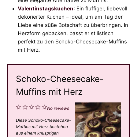
eine elegante Alternative zu Muffins.
Valentinstagskuchen
: Ein fluffiger, liebevoll
dekorierter Kuchen – ideal, um am Tag der
Liebe eine süße Botschaft zu überbringen. In
Herzform gebacken, passt er stilistisch
perfekt zu den Schoko-Cheesecake-Muffins
mit Herz.
Schoko-Cheesecake-
Muffins mit Herz
1
2
3
4
5
No reviews
S
S
S
S
S
Diese Schoko-Cheesecake-
t
t
t
t
t
Muffins mit Herz bestehen
a
a
a
a
a
aus einem knusprigen