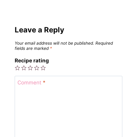
Leave a Reply
Your email address will not be published.
Required
fields are marked
*
Recipe rating
1
2
3
4
5
Star
Stars
Stars
Stars
Stars
Comment
*