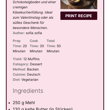
Schokoteigboden und einer
r
r
r
r
r
cremigen
s
s
s
s
Käsekuchenfüllung. Ideal
PRINT RECIPE
zum Valentinstag oder als
süßes Geschenk für
besondere Menschen.
Author:
sofia sofia
Prep
Cook
Total
Time:
20
Time:
30
Time:
50
Minuten
Minuten
Minuten
Yield:
12 Muffins
Category:
Dessert
Method:
Backen
Cuisine:
Deutsch
Diet:
Vegetarian
Ingredients
250 g Mehl
130 g kalte Butter (in Stücken)