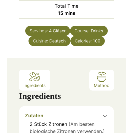
i
Total Time
t
n
m
15
mins
e
u
i
s
t
n
e
Servings:
4
Gläser
Course:
Drinks
u
s
Cuisine:
Deutsch
t
Calories:
100
e
s
Ingredients
Method
Ingredients
Zutaten
2
Stück
Zitronen
(Am besten
biologische Zitronen verwenden.)