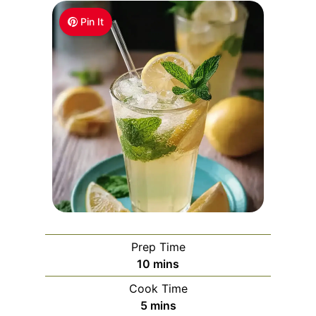
Pin It
Prep Time
m
10
mins
i
Cook Time
n
m
5
mins
u