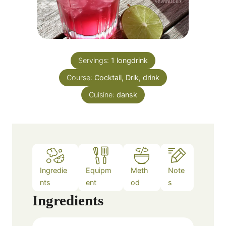
Servings:
1
longdrink
Course:
Cocktail, Drik, drink
Cuisine:
dansk
Ingredie
Equipm
Meth
Note
nts
ent
od
s
Ingredients