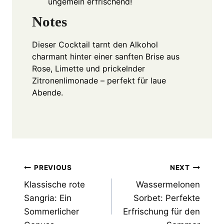
ungemein erfrischend!
Notes
Dieser Cocktail tarnt den Alkohol
charmant hinter einer sanften Brise aus
Rose, Limette und prickelnder
Zitronenlimonade – perfekt für laue
Abende.
Post
PREVIOUS
NEXT
Klassische rote
Wassermelonen
navigation
Sangria: Ein
Sorbet: Perfekte
Sommerlicher
Erfrischung für den