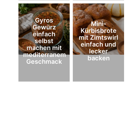
Gyros
Mini-
Gewürz
Kürbisbrote
einfach
mit Zimtswirl
selbst
einfach und
machen mit
lecker
mediterranem
backen
Geschmack