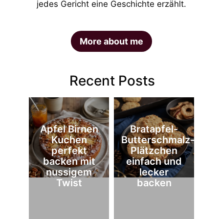
jedes Gericht eine Geschichte erzählt.
More about me
Recent Posts
Apfel Birnen
Bratapfel-
Kuchen
Butterschmalz-
perfekt
Plätzchen
backen mit
einfach und
nussigem
lecker
Twist
backen