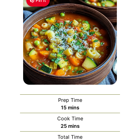
Pin It
Prep Time
m
15
mins
i
Cook Time
n
m
25
mins
u
i
Total Time
t