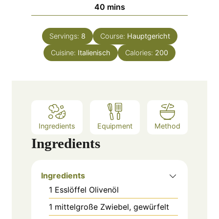
n
m
40
mins
e
u
i
s
t
n
e
Servings:
8
Course:
Hauptgericht
u
s
Cuisine:
Italienisch
t
Calories:
200
e
s
Ingredients
Equipment
Method
Ingredients
Ingredients
1
Esslöffel
Olivenöl
1
mittelgroße
Zwiebel, gewürfelt