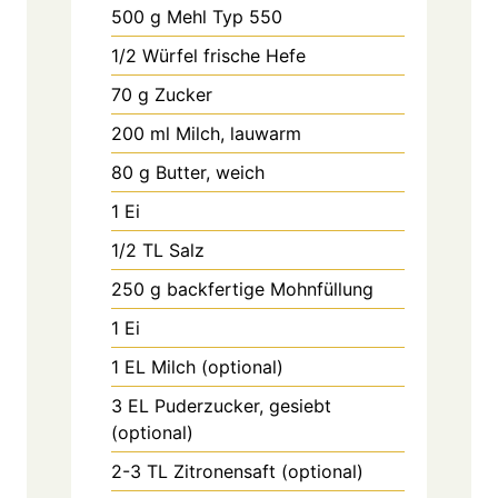
500
g
Mehl Typ 550
1/2
Würfel
frische Hefe
70
g
Zucker
200
ml
Milch, lauwarm
80
g
Butter, weich
1
Ei
1/2
TL
Salz
250
g
backfertige Mohnfüllung
1
Ei
1
EL
Milch (optional)
3
EL
Puderzucker, gesiebt
(optional)
2-3
TL
Zitronensaft (optional)