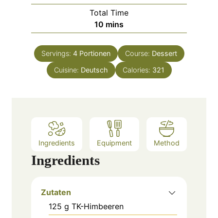
i
Total Time
n
m
10
mins
u
i
t
n
e
Servings:
4
Portionen
Course:
Dessert
u
s
Cuisine:
Deutsch
t
Calories:
321
e
s
Ingredients
Equipment
Method
Ingredients
Zutaten
125
g
TK-Himbeeren