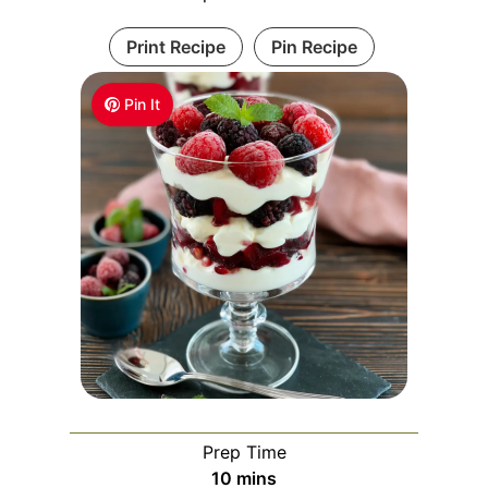
Print Recipe
Pin Recipe
Pin It
Prep Time
m
10
mins