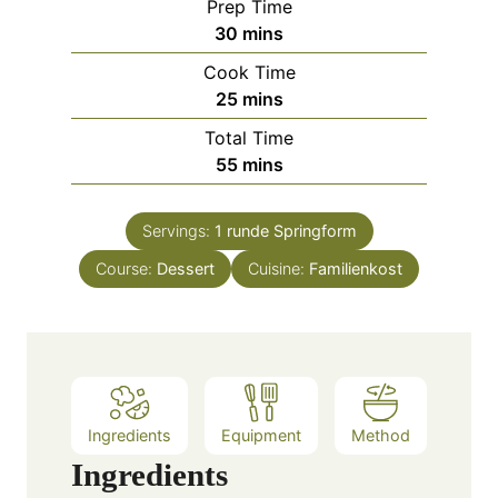
Prep Time
m
30
mins
i
Cook Time
n
m
25
mins
u
i
Total Time
t
n
m
55
mins
e
u
i
s
t
n
e
Servings:
1
runde Springform
u
s
Course:
Dessert
t
Cuisine:
Familienkost
e
s
Ingredients
Equipment
Method
Ingredients