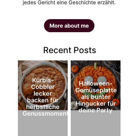
jedes Gericht eine Geschichte erzählt.
More about me
Recent Posts
Kürbis-
Halloween-
Cobbler
Gemüseplatte
lecker
als bunter
backen für
Hingucker für
herbstliche
deine Party
Genussmomente