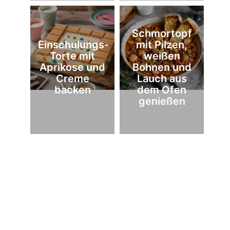
Schmortopf
Einschulungs-
mit Pilzen,
Torte mit
weißen
Aprikose und
Bohnen und
Creme
Lauch aus
backen
dem Ofen
genießen