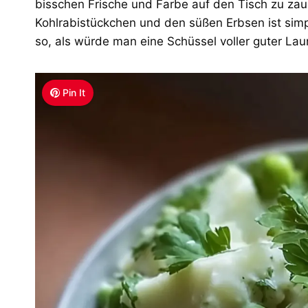
bisschen Frische und Farbe auf den Tisch zu zau
Kohlrabistückchen und den süßen Erbsen ist sim
so, als würde man eine Schüssel voller guter La
Pin It