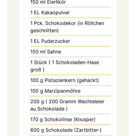
150
ml
Eierlikör
1
EL
Kakaopulver
1
Pck.
Schokodekor (in Röllchen
geschnitten)
1
EL
Puderzucker
150
ml
Sahne
1
Stück
( 1 Schokoladen-Hase
groß )
100
g
Pistazienkern (gehackt)
100
g
Marzipanmöhre
200
g
( 200 Gramm Wachteleier
au Schokolade )
170
g
Schokolinse (Knusper)
600
g
Schokolade (Zartbitter-)