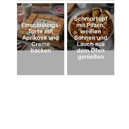
Schmortopf
Einschulungs-
mit Pilzen,
Torte mit
weißen
Aprikose und
Bohnen und
Creme
Lauch aus
backen
dem Ofen
genießen