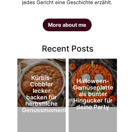
jedes Gericht eine Geschichte erzählt.
More about me
Recent Posts
Kürbis-
Halloween-
Cobbler
Gemüseplatte
lecker
als bunter
backen für
Hingucker für
herbstliche
deine Party
Genussmomente