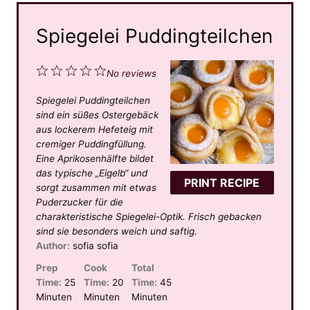
Spiegelei Puddingteilchen
1
2
3
4
5
No reviews
S
S
S
S
S
Spiegelei Puddingteilchen
t
t
t
t
t
sind ein süßes Ostergebäck
a
a
a
a
a
aus lockerem Hefeteig mit
cremiger Puddingfüllung.
r
r
r
r
r
Eine Aprikosenhälfte bildet
s
s
s
s
das typische „Eigelb“ und
PRINT RECIPE
sorgt zusammen mit etwas
Puderzucker für die
charakteristische Spiegelei-Optik. Frisch gebacken
sind sie besonders weich und saftig.
Author:
sofia sofia
Prep
Cook
Total
Time:
25
Time:
20
Time:
45
Minuten
Minuten
Minuten