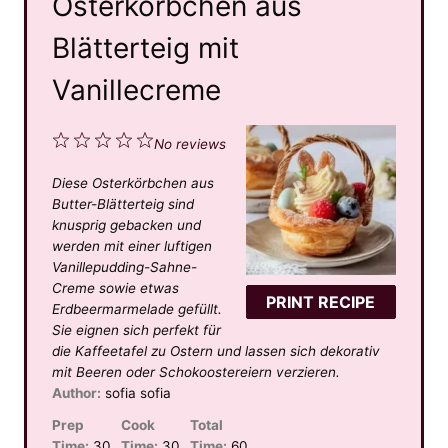
Osterkörbchen aus
Blätterteig mit
Vanillecreme
1
2
3
4
5
No reviews
S
S
S
S
S
Diese Osterkörbchen aus
t
t
t
t
t
Butter-Blätterteig sind
a
a
a
a
a
knusprig gebacken und
werden mit einer luftigen
r
r
r
r
r
Vanillepudding-Sahne-
s
s
s
s
Creme sowie etwas
PRINT RECIPE
Erdbeermarmelade gefüllt.
Sie eignen sich perfekt für
die Kaffeetafel zu Ostern und lassen sich dekorativ
mit Beeren oder Schokoostereiern verzieren.
Author:
sofia sofia
Prep
Cook
Total
Time:
30
Time:
30
Time:
60