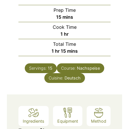
Prep Time
m
15
mins
i
Cook Time
n
h
1
hr
u
o
Total Time
t
u
h
m
1
hr
15
mins
e
r
o
i
s
u
n
Servings:
15
Course:
Nachspeise
r
u
Cuisine:
Deutsch
t
e
s
Ingredients
Equipment
Method