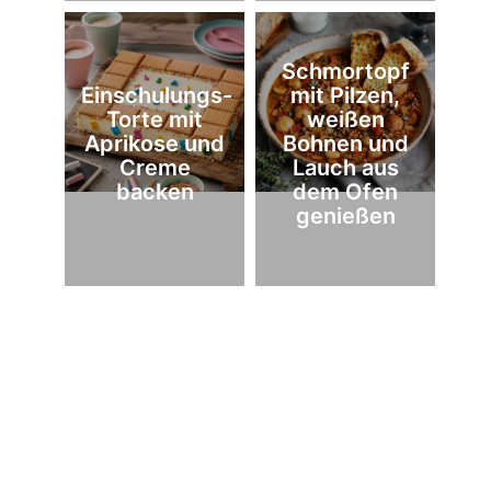
Schmortopf
Einschulungs-
mit Pilzen,
Torte mit
weißen
Aprikose und
Bohnen und
Creme
Lauch aus
backen
dem Ofen
genießen