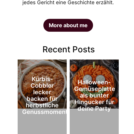
jedes Gericht eine Geschichte erzählt.
More about me
Recent Posts
Kürbis-
Halloween-
Cobbler
Gemüseplatte
lecker
als bunter
backen für
Hingucker für
herbstliche
deine Party
Genussmomente