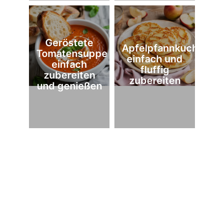
Geröstete
Apfelpfannkuchen
Tomatensuppe
einfach und
einfach
fluffig
zubereiten
zubereiten
und genießen