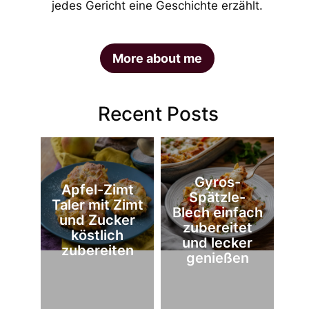
jedes Gericht eine Geschichte erzählt.
More about me
Recent Posts
Gyros-
Apfel-Zimt
Spätzle-
Taler mit Zimt
Blech einfach
und Zucker
zubereitet
köstlich
und lecker
zubereiten
genießen