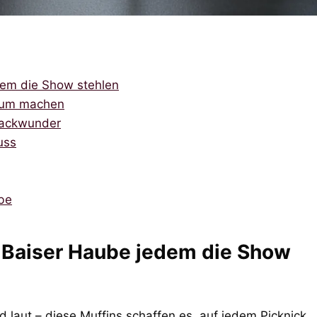
dem die Show stehlen
raum machen
 Backwunder
uss
be
 Baiser Haube jedem die Show
 laut – diese Muffins schaffen es, auf jedem Picknick