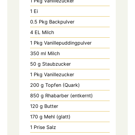
1
Pkg
Vanillezucker
1
Ei
0.5
Pkg
Backpulver
4
EL
Milch
1
Pkg
Vanillepuddingpulver
350
ml
Milch
50
g
Staubzucker
1
Pkg
Vanillezucker
200
g
Topfen (Quark)
850
g
Rhabarber (entkernt)
120
g
Butter
170
g
Mehl (glatt)
1
Prise
Salz