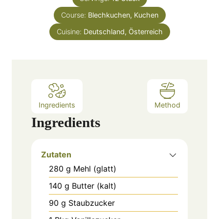
r
u
Course:
Blechkuchen, Kuchen
t
e
Cuisine:
Deutschland, Österreich
s
Ingredients
Method
Ingredients
Zutaten
280
g
Mehl (glatt)
140
g
Butter (kalt)
90
g
Staubzucker