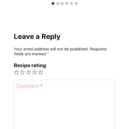
Leave a Reply
Your email address will not be published.
Required
fields are marked
*
Recipe rating
1
2
3
4
5
Star
Stars
Stars
Stars
Stars
Comment
*