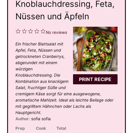
Knoblauchdressing, Feta,
Nüssen und Äpfeln
1
2
3
4
5
No reviews
S
S
S
S
S
Ein frischer Blattsalat mit
t
t
t
t
t
Apfel, Feta, Nüssen und
a
a
a
a
a
getrockneten Cranberrys,
abgerundet mit einem
r
r
r
r
r
würzigen
s
s
s
s
Knoblauchdressing. Die
PRINT RECIPE
Kombination aus knackigem
Salat, fruchtiger Süße und
cremigem Käse sorgt für eine ausgewogene,
aromatische Mahlzeit. Ideal als leichte Beilage oder
mit gegrilltem Hähnchen oder Lachs als
Hauptgericht.
Author:
sofia sofia
Prep
Cook
Total