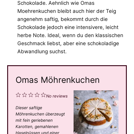
Schokolade. Aehnlich wie Omas
Moehrenkuchen bleibt auch hier der Teig
angenehm saftig, bekommt durch die
Schokolade jedoch eine intensivere, leicht
herbe Note. Ideal, wenn du den klassischen
Geschmack liebst, aber eine schokoladige
Abwandlung suchst.
Omas Möhrenkuchen
1
2
3
4
5
No reviews
S
S
S
S
S
Dieser saftige
t
t
t
t
t
Möhrenkuchen überzeugt
a
a
a
a
a
mit fein geriebenen
Karotten, gemahlenen
r
r
r
r
r
Haselnüssen und einer