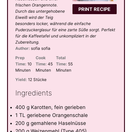
s
s
s
s
frischen Orangennote.
PRINT RECIPE
Durch das untergehobene
Eiweiß wird der Teig
besonders locker, während die einfache
Puderzuckerglasur für eine zarte Süße sorgt. Perfekt
für die Kaffeetafel und unkompliziert in der
Zubereitung.
Author:
sofia sofia
Prep
Cook
Total
Time:
10
Time:
45
Time:
55
Minuten
Minuten
Minuten
Yield:
12 Stücke
Ingredients
400 g Karotten, fein gerieben
1 TL geriebene Orangenschale
200 g gemahlene Haselnüsse
200 g Weizenmehl (Type 405)