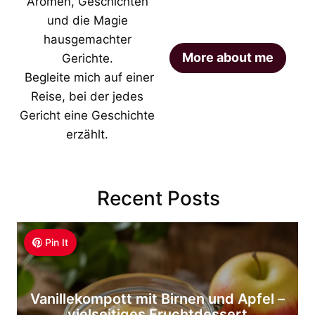
Aromen, Geschichten
und die Magie
hausgemachter
More about me
Gerichte.
Begleite mich auf einer
Reise, bei der jedes
Gericht eine Geschichte
erzählt.
Recent Posts
Pin It
Vanillekompott mit Birnen und Apfel –
vielseitiges Fruchtdessert