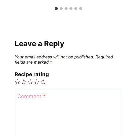
Leave a Reply
Your email address will not be published.
Required
fields are marked
*
Recipe rating
1
2
3
4
5
Star
Stars
Stars
Stars
Stars
Comment
*