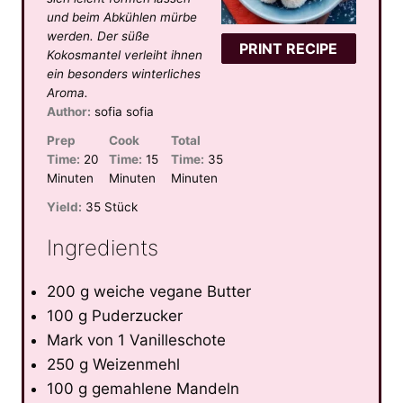
r
r
r
r
r
und beim Abkühlen mürbe
s
s
s
s
werden. Der süße
PRINT RECIPE
Kokosmantel verleiht ihnen
ein besonders winterliches
Aroma.
Author:
sofia sofia
Prep
Cook
Total
Time:
20
Time:
15
Time:
35
Minuten
Minuten
Minuten
Yield:
35 Stück
Ingredients
200 g weiche vegane Butter
100 g Puderzucker
Mark von 1 Vanilleschote
250 g Weizenmehl
100 g gemahlene Mandeln