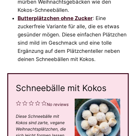
mürben Weihnachtsgebäcken wie den
Kokos-Schneebällen.
Butterplätzchen ohne Zucker
: Eine
zuckerfreie Variante für alle, die es etwas
gesünder mögen. Diese einfachen Plätzchen
sind mild im Geschmack und eine tolle
Ergänzung auf dem Plätzchenteller neben
deinen Schneebällen mit Kokos.
Schneebälle mit Kokos
1
2
3
4
5
No reviews
S
S
S
S
S
Diese Schneebälle mit
t
t
t
t
t
Kokos sind zarte, vegane
a
a
a
a
a
Weihnachtsplätzchen, die
sich leicht formen lassen