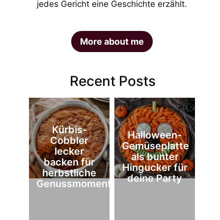
jedes Gericht eine Geschichte erzählt.
More about me
Recent Posts
Kürbis-
Halloween-
Cobbler
Gemüseplatte
lecker
als bunter
backen für
Hingucker für
herbstliche
deine Party
Genussmomente