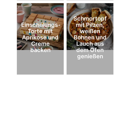
Schmortopf
Einschulungs-
mit Pilzen,
Torte mit
weißen
Aprikose und
Bohnen und
Creme
Lauch aus
backen
dem Ofen
genießen