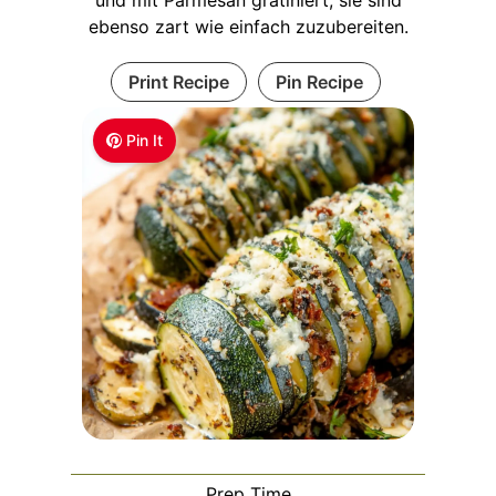
ebenso zart wie einfach zuzubereiten.
Print Recipe
Pin Recipe
Pin It
Prep Time