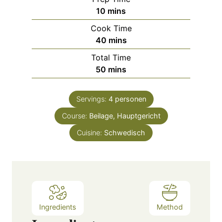
m
10
mins
i
Cook Time
n
m
40
mins
u
i
Total Time
t
n
m
50
mins
e
u
i
s
t
n
e
Servings:
4
personen
u
s
Course:
Beilage, Hauptgericht
t
e
Cuisine:
Schwedisch
s
Ingredients
Method